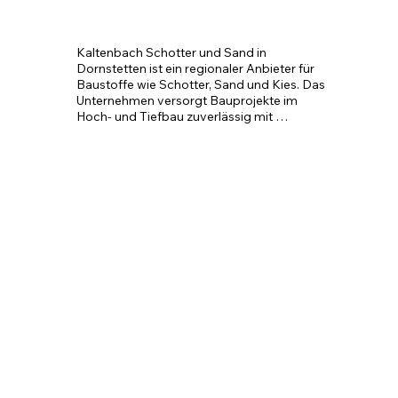
Kaltenbach Schotter und Sand in 
Dornstetten ist ein regionaler Anbieter für 
Baustoffe wie Schotter, Sand und Kies. Das 
Unternehmen versorgt Bauprojekte im 
Hoch- und Tiefbau zuverlässig mit 
natürlichen Gesteinsmaterialien aus der 
Region.