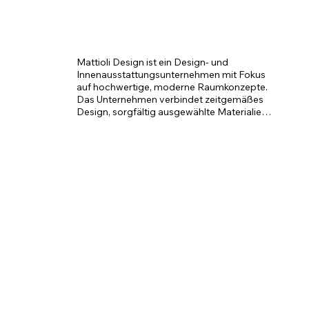
Mattioli Design ist ein Design- und 
Innenausstattungsunternehmen mit Fokus 
auf hochwertige, moderne Raumkonzepte. 
Das Unternehmen verbindet zeitgemäßes 
Design, sorgfältig ausgewählte Materialien 
und funktionale Lösungen, um individuelle 
Wohn- und Geschäftsräume mit klarer 
Ästhetik und hoher Qualität zu gestalten. 
Dabei stehen Eleganz, Detailgenauigkeit 
und eine persönliche Planung im 
Mittelpunkt.