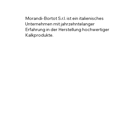
Morandi-Bortot S.r.l. ist ein italienisches 
Unternehmen mit jahrzehntelanger 
Erfahrung in der Herstellung hochwertiger 
Kalkprodukte.