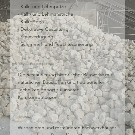
- Kalk- und Lehmputze
- Kalk- und Lehmanstriche
- Kalkböden
- Dekorative Gestaltung
- Steinverfugung
- Schimmel- und Feuchtesanierung
Restaurierung und Traditionshandwerk
Die Restaurierung historischer Bauwerke mit
natürlichen Baustoffen und traditionellen
Techniken gehört zu unseren
Kernkompetenzen.
Fachwerkhaus
Wir sanieren und restaurieren Fachwerkhäuser